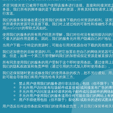
术语“间接浏览'已被用于指用户使用该服务进行连接。直接和间接浏
务器。我们所有的脚本做的是下载请求的资源，并将其转发给请求上述资
行发送。
我们的服务保留修改通过使用我们的服务下载的任何资源的权利。该资
许所请求的资源可供直接下载。我们对上述过程的可靠性和准确性不承
用JavaScript的帮助尤其如此。
使用我们的服务的所有用户同意并理解，我们对任何没有被间接访问的
个最大的副作用是匿名。因此，我们的服务允许用户隐藏自己的IP地
当用户下载一个特定的资源时，可能会引用浏览器自动下载的其他资源
我们还加密您的目标资源的URL，并把它放置在您自己的网络浏览器可
接。但是，如果一个第三方管理解码我们的加密或假定资源是被直接访
所有同意使用我们的服务的用户受制于这个即时使用条款。通过使用上
我们的隐私权政策和免责声明（通过引用的方式加入即时使用条款）。
我们还保留随时更改或修改我们的使用条款的权力，恕不另行通知。用
款可能会导致我们将用户报告给有关的第三方。
禁止用户使用我们的服务进行非法活动，包括（但不限于）
不允许用户访问发布垃圾邮件或直接和/或间接发布广告的博
不允许用户访问发送未经请求的电子邮件或垃圾邮件的网络
不允许用户使用我们的服务滥用任何可能在我们的网站上有
用户不得使用包括（但不限于）裂化和/或欺诈的进程试图未
用户违反任何这些条款应对我们的使用条款负责，并且我们保留将相关